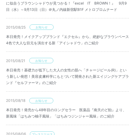
に似合うブラウンシャドウが見つかる！『excel IT BROWN！』 9月9
日（水）～9月13日（日）＠丸ノ内線新宿駅B1F メトロプロムナード
2015/08/25
お知らせ
本日発売！メイクアップブランド『エクセル』から、絶妙なブラウンベース
4色で大人な目元を演出する新「アイシャドウ」のご紹介
2015/08/21
お知らせ
本日発売！基礎力が低下した大人の女性の肌へ「チャージピール(R)」とい
う新しい発想！美容皮膚科学にもとづいて開発された新エイジングケアブラ
ンド『セルファーマ』のご紹介
2015/08/18
お知らせ
本日発売！発売から48年目のロングセラー 医薬品『南天のど飴』より、
新風味「はちみつ柚子風味」「はちみつジンジャー風味」のご紹介
2015/08/06
プレスリリース