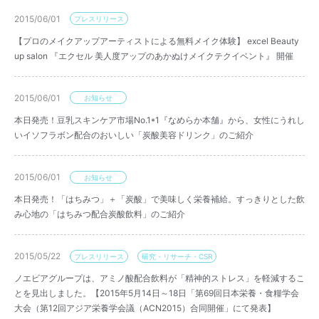
2015/06/01
プレスリリース
【プロのメイクアップアーティストによる無料メイク体験】 excel Beauty
up salon 『エクセル 美人度アップのあかぬけメイクテクイベント』 開催
2015/06/01
お知らせ
本日発売！豆乳スキンケア市場No.1*1『なめらか本舗』から、女性にうれし
いイソフラボン配合のおいしい「炭酸美容ドリンク」のご紹介
2015/06/01
お知らせ
本日発売！「はちみつ」＋「炭酸」で美味しく栄養補給。すっきりとした飲
み心地の「はちみつ配合炭酸飲料」のご紹介
2015/05/22
プレスリリース
研究・リサーチ・CSR
ノエビアグループは、アミノ酸配合飲料が「精神的ストレス」を軽減するこ
とを見出しました。【2015年5月14日～18日「第69回日本栄養・食糧学会
大会（第12回アジア栄養学会議（ACN2015）合同開催」にて発表】