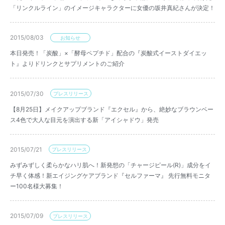
「リンクルライン」のイメージキャラクターに女優の坂井真紀さんが決定！
2015/08/03
お知らせ
本日発売！「炭酸」×「酵母ペプチド」配合の『炭酸式イーストダイエッ
ト』よりドリンクとサプリメントのご紹介
2015/07/30
プレスリリース
【8月25日】メイクアップブランド『エクセル』から、絶妙なブラウンベー
ス4色で大人な目元を演出する新「アイシャドウ」発売
2015/07/21
プレスリリース
みずみずしく柔らかなハリ肌へ！新発想の「チャージピール(R)」成分をイ
チ早く体感！新エイジングケアブランド『セルファーマ』 先行無料モニタ
ー100名様大募集！
2015/07/09
プレスリリース