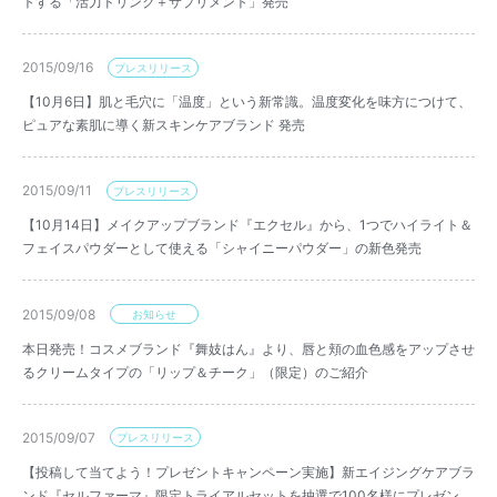
トする「活力ドリンク＋サプリメント」発売
2015/09/16
プレスリリース
【10月6日】肌と毛穴に「温度」という新常識。温度変化を味方につけて、
ピュアな素肌に導く新スキンケアブランド 発売
2015/09/11
プレスリリース
【10月14日】メイクアップブランド『エクセル』から、1つでハイライト＆
フェイスパウダーとして使える「シャイニーパウダー」の新色発売
2015/09/08
お知らせ
本日発売！コスメブランド『舞妓はん』より、唇と頬の血色感をアップさせ
るクリームタイプの「リップ＆チーク」（限定）のご紹介
2015/09/07
プレスリリース
【投稿して当てよう！プレゼントキャンペーン実施】新エイジングケアブラ
ンド『セルファーマ』限定トライアルセットを抽選で100名様にプレゼン