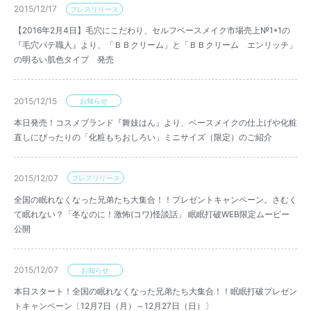
2015/12/17
プレスリリース
【2016年2月4日】毛穴にこだわり、セルフベースメイク市場売上№1*1の
『毛穴パテ職人』より、「ＢＢクリーム」と「ＢＢクリーム エンリッチ」
の明るい肌色タイプ 発売
2015/12/15
お知らせ
本日発売！コスメブランド『舞妓はん』より、ベースメイクの仕上げや化粧
直しにぴったりの「化粧もちおしろい」ミニサイズ（限定）のご紹介
2015/12/07
プレスリリース
全国の眠れなくなった兄弟たち大集合！！プレゼントキャンペーン。さむく
て眠れない？「冬なのに！激怖(コワ)怪談話」 眠眠打破WEB限定ムービー
公開
2015/12/07
お知らせ
本日スタート！全国の眠れなくなった兄弟たち大集合！！眠眠打破プレゼン
トキャンペーン〔12月7日（月）～12月27日（日）〕