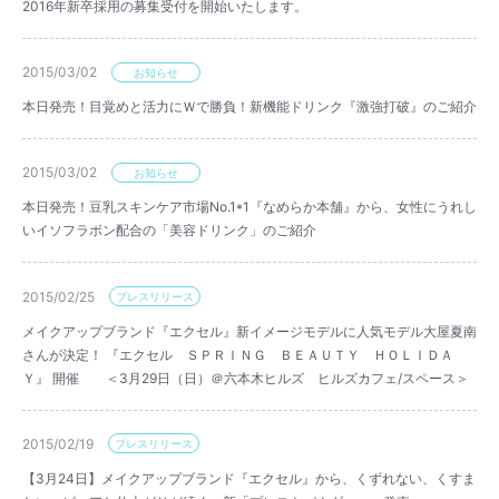
2016年新卒採用の募集受付を開始いたします。
2015/03/02
お知らせ
本日発売！目覚めと活力にＷで勝負！新機能ドリンク『激強打破』のご紹介
2015/03/02
お知らせ
本日発売！豆乳スキンケア市場No.1*1『なめらか本舗』から、女性にうれし
いイソフラボン配合の「美容ドリンク」のご紹介
2015/02/25
プレスリリース
メイクアップブランド『エクセル』新イメージモデルに人気モデル大屋夏南
さんが決定！ 『エクセル ＳＰＲＩＮＧ ＢＥＡＵＴＹ ＨＯＬＩＤＡ
Ｙ』 開催 ＜3月29日（日）＠六本木ヒルズ ヒルズカフェ/スペース＞
2015/02/19
プレスリリース
【3月24日】メイクアップブランド『エクセル』から、くずれない、くすま