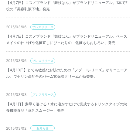
【4月7日】コスメブランド『舞妓はん』がブランドリニューアル。1本で7
役の「美容乳液下地」発売
2015/03/06
プレスリリース
【4月7日】コスメブランド『舞妓はん』がブランドリニューアル。ベース
メイクの仕上げや化粧直しにぴったりの「化粧もちおしろい」発売
2015/03/06
プレスリリース
【4月10日】とても敏感なお肌のための「ノブ Ⅱシリーズ」がリニューア
ル。ワセリン高配合のバーム状保湿クリームが新登場。
2015/03/03
プレスリリース
【4月1日】素早く溶ける！水に溶かすだけで完成するドリンクタイプの栄
養機能食品「豆乳スムージー」発売
2015/03/02
お知らせ