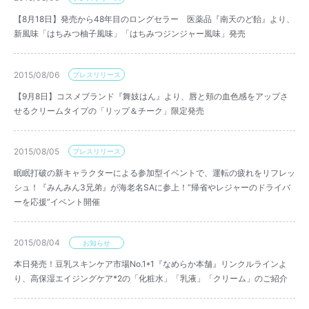
【8月18日】発売から48年目のロングセラー 医薬品『南天のど飴』より、
新風味「はちみつ柚子風味」「はちみつジンジャー風味」発売
2015/08/06
プレスリリース
【9月8日】コスメブランド『舞妓はん』より、唇と頬の血色感をアップさ
せるクリームタイプの「リップ＆チーク」限定発売
2015/08/05
プレスリリース
眠眠打破の新キャラクターによる参加型イベントで、運転の疲れをリフレッ
シュ！『みんみん3兄弟』が海老名SAに参上！“帰省やレジャーのドライバ
ーを応援”イベント開催
2015/08/04
お知らせ
本日発売！豆乳スキンケア市場No.1*1『なめらか本舗』リンクルラインよ
り、高保湿エイジングケア*2の「化粧水」「乳液」「クリーム」のご紹介