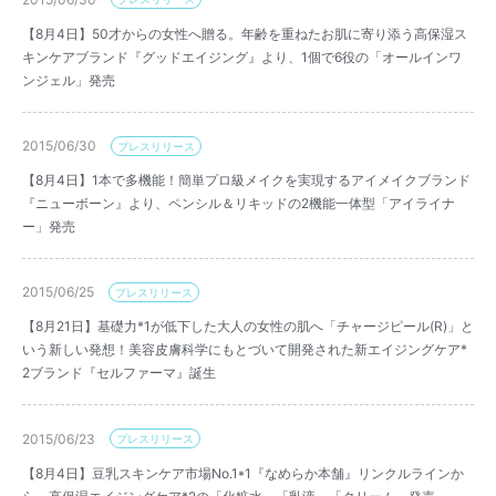
【8月4日】50才からの女性へ贈る。年齢を重ねたお肌に寄り添う高保湿ス
キンケアブランド『グッドエイジング』より、1個で6役の「オールインワ
ンジェル」発売
2015/06/30
プレスリリース
【8月4日】1本で多機能！簡単プロ級メイクを実現するアイメイクブランド
『ニューボーン』より、ペンシル＆リキッドの2機能一体型「アイライナ
ー」発売
2015/06/25
プレスリリース
【8月21日】基礎力*1が低下した大人の女性の肌へ「チャージピール(R)」と
いう新しい発想！美容皮膚科学にもとづいて開発された新エイジングケア*
2ブランド『セルファーマ』誕生
2015/06/23
プレスリリース
【8月4日】豆乳スキンケア市場No.1*1『なめらか本舗』リンクルラインか