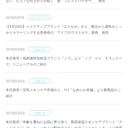
ない、ピュアな仕上がりが続く 新「プレストパウダー」 発売
2015/02/19
プレスリリース
【3月24日】メイクアップブランド『エクセル』から、根元から眉色をしっ
かりカラーリングする高発色の「アイブロウマスカラ」新色 発売
2015/02/09
お知らせ
本日発売！低刺激性化粧品ブランド『ノブ』より「ノブ ＵＶ ＥＸシリー
ズ」リニューアルのご紹介
2015/02/04
お知らせ
本日発売！豆乳スキンケア市場Ｎｏ．1*1『なめらか本舗』より新商品のご
紹介
2015/02/04
お知らせ
本日発売！年齢を重ねたお肌に寄り添う、新高保湿スキンケアブランド『グ
ッドエイジング』と、ハチミツ配合のスキンケア『ハニーシュカ』より新商