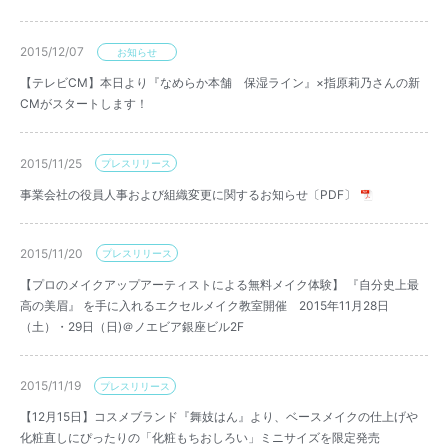
2015/12/07
お知らせ
【テレビCM】本日より『なめらか本舗 保湿ライン』×指原莉乃さんの新
CMがスタートします！
2015/11/25
プレスリリース
事業会社の役員人事および組織変更に関するお知らせ〔PDF〕
2015/11/20
プレスリリース
【プロのメイクアップアーティストによる無料メイク体験】 『自分史上最
高の美眉』 を手に入れるエクセルメイク教室開催 2015年11月28日
（土）・29日（日)＠ノエビア銀座ビル2F
2015/11/19
プレスリリース
【12月15日】コスメブランド『舞妓はん』より、ベースメイクの仕上げや
化粧直しにぴったりの「化粧もちおしろい」ミニサイズを限定発売