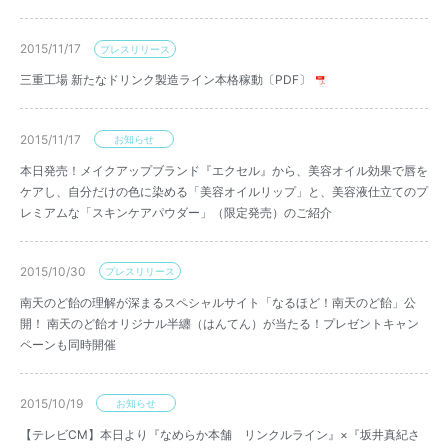
2015/11/17
プレスリリース
三重工場 新たなドリンク製造ライン本格稼動〔PDF〕
2015/11/17
お知らせ
本日発売！メイクアップブランド『エクセル』から、美容オイル効果で唇を
ケアし、自分だけの色に染める「美容オイルリップ」と、美容液仕立てのプ
レミアムな「スキンケアパウダー」（限定発売）のご紹介
2015/10/30
プレスリリース
南天のど飴の理解が深まるスペシャルサイト「なるほど！南天のど飴」公
開！ 南天のど飴オリジナル半纏（はんてん）が当たる！プレゼントキャン
ペーンも同時開催
2015/10/19
お知らせ
【テレビCM】本日より『なめらか本舗 リンクルライン』×『坂井真紀さ