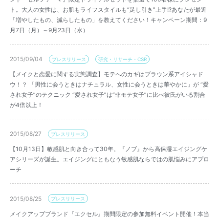
ト。大人の女性は、お肌もライフスタイルも“足し引き”上手!?あなたが最近
「増やしたもの、減らしたもの」を教えてください！キャンペーン期間：9
月7日（月）～9月23日（水）
2015/09/04
プレスリリース
研究・リサーチ・CSR
【メイクと恋愛に関する実態調査】モテへのカギはブラウン系アイシャド
ウ！？ 「男性に会うときはナチュラル、女性に会うときは華やかに」が “愛
され女子”のテクニック “愛され女子”は“非モテ女子”に比べ彼氏がいる割合
が4倍以上！
2015/08/27
プレスリリース
【10月13日】敏感肌と向き合って30年。『ノブ』から高保湿エイジングケ
アシリーズが誕生。エイジングにともなう敏感肌ならではの肌悩みにアプロ
ーチ
2015/08/25
プレスリリース
メイクアップブランド『エクセル』期間限定の参加無料イベント開催！本当