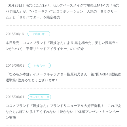
【6月23日】毛穴にこだわり、セルフベースメイク市場売上№1*1の『毛穴
パテ職人』が、“ハローキティ”とコラボレーション！人気の「ＢＢクリー
ム」と「ＢＢパウダー」を限定発売
2015/06/16
お知らせ
本日発売！コスメブランド『舞妓はん』より 黒を極めた、美しい漆黒ライ
ンがつづく「平筆リキッドアイライナー」のご紹介
2015/06/08
お知らせ
『なめらか本舗』イメージキャラクター指原莉乃さん 第7回AKB48選抜総
選挙第1位おめでとうございます！
2015/06/01
プレスリリース
コスメブランド『舞妓はん』ブランドリニューアル大好評御礼！！これであ
なたもおぼこい肌！?“くずれない！乾かない！”体感プレゼントキャンペー
ン実施