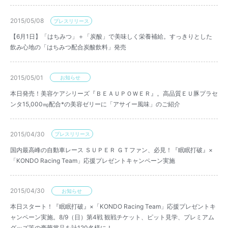
2015/05/08
プレスリリース
【6月1日】「はちみつ」＋「炭酸」で美味しく栄養補給。すっきりとした
飲み心地の「はちみつ配合炭酸飲料」発売
2015/05/01
お知らせ
本日発売！美容ケアシリーズ『ＢＥＡＵＰＯＷＥＲ』。高品質ＥＵ豚プラセ
ンタ15,000㎎配合*の美容ゼリーに「アサイー風味」のご紹介
2015/04/30
プレスリリース
国内最高峰の自動車レース ＳＵＰＥＲ ＧＴファン、必見！『眠眠打破』×
「KONDO Racing Team」応援プレゼントキャンペーン実施
2015/04/30
お知らせ
本日スタート！『眠眠打破』×「KONDO Racing Team」応援プレゼントキ
ャンペーン実施。8/9（日）第4戦 観戦チケット、ピット見学、プレミアム
グッズ等の豪華賞品を計120名様に！