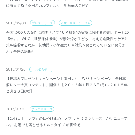
に着目する『薬用スカルプ』より、新商品のご紹介
2015/02/03
プレスリリース
研究・リサーチ・CSR
全国1,000人の女性に調査『ノブ “ＵＶ対策”の実態に関する調査レポート20
15年』。 WHO（世界保健機構）が紫外線が子どもに与える危険性やケア対
策を提唱するなか、乳幼児・小学生にＵＶ対策をおこなっていないお母さ
ん：全体の約6割
2015/01/26
お知らせ
【投稿＆プレゼントキャンペーン】本日より、WEBキャンペーン「全日本
疲レター大賞コンテスト」開催！【２０１５年１月２６日(月)～２０１５年
２月２６日(木)】
2015/01/20
プレスリリース
【2月9日】『ノブ』の日やけ止め「ノブ ＵＶ ＥＸシリーズ」がリニューア
ル。 お湯でも落とせるミルクタイプ が新登場