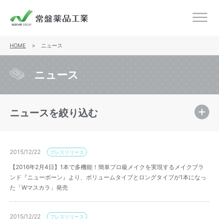
ノエビアグループ 常盤薬品工業
メニ
HOME
>
ニュース
ニュース
ニュースを絞り込む
2015/12/22
プレスリリース
【2016年2月4日】1本で多機能！簡単プロ級メイクを実現するメイクブラ
ンド『ニューボーン』より、ボリュームタイプとロングタイプが1本になっ
た「Wマスカラ」発売
2015/12/22
プレスリリース