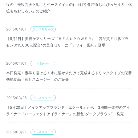
役の「美容乳液下地」とベースメイクの仕上げや化粧直しにぴったりの「化
粧もちおしろい」のご紹介
2015/04/01
プレスリリース
【5月1日】美容ケアシリーズ『ＢＥＡＵＰＯＷＥＲ』。高品質ＥＵ豚プラ
センタ15,000㎎配合*の美容ゼリーに「アサイー風味」登場
2015/04/01
お知らせ
本日発売！素早く溶ける！水に溶かすだけで完成するドリンクタイプの栄養
機能食品「豆乳スムージー」のご紹介
2015/03/26
プレスリリース
【5月20日】メイクアップブランド『エクセル』から、3機能一体型のアイ
ライナー「パーフェクトアイライナー」の新色“ダークブラウン” 発売
2015/03/25
プレスリリース