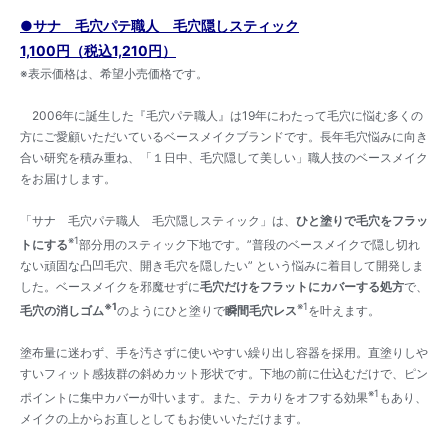
●サナ 毛穴パテ職人 毛穴隠しスティック
1,100円（税込1,210円）
※表示価格は、希望小売価格です。
2006年に誕生した『毛穴パテ職人』は19年にわたって毛穴に悩む多くの
方にご愛顧いただいているベースメイクブランドです。長年毛穴悩みに向き
合い研究を積み重ね、「１日中、毛穴隠して美しい」職人技のベースメイク
をお届けします。
「サナ 毛穴パテ職人 毛穴隠しスティック」は、
ひと塗りで毛穴をフラッ
※1
トにする
部分用のスティック下地です。”普段のベースメイクで隠し切れ
ない頑固な凸凹毛穴、開き毛穴を隠したい” という悩みに着目して開発しま
した。ベースメイクを邪魔せずに
毛穴だけをフラットにカバーする処方
で、
※1
※1
毛穴の消しゴム
のようにひと塗りで
瞬間毛穴レス
を叶えます。
塗布量に迷わず、手を汚さずに使いやすい繰り出し容器を採用。直塗りしや
すいフィット感抜群の斜めカット形状です。下地の前に仕込むだけで、ピン
※1
ポイントに集中カバーが叶います。また、テカりをオフする効果
もあり、
メイクの上からお直しとしてもお使いいただけます。