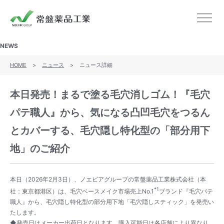
ノエビアグループ 常盤薬品工業
メニ
NEWS
HOME
>
ニュース
>
ニュース詳細
本日発売！まるで塗る毛穴消しゴム！『毛穴
パテ職人』から、気になる凸凹毛穴をつるん
とカバーする、毛穴隠し特化型の「部分用下
地」のご紹介
本日（2026年2月3日）、ノエビアグループの常盤薬品工業株式会社（本
*1
社：東京都港区）は、毛穴ベースメイク市場売上No.1
ブランド『毛穴パテ
職人』から、毛穴隠し特化型の部分用下地「毛穴隠しスティック」を発売い
たします。
◆発売日はメーカー出荷日となります。購入可能日は各店舗により異なり