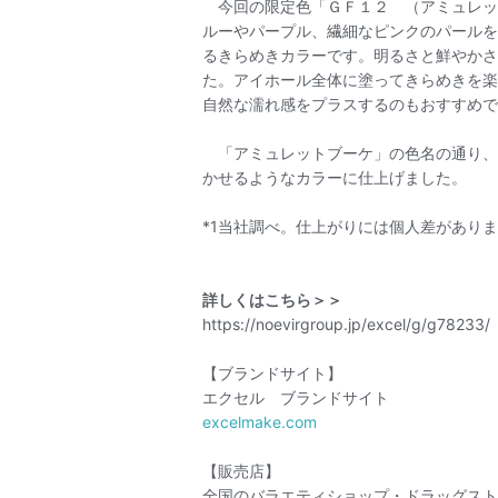
今回の限定色「ＧＦ１２ （アミュレッ
ルーやパープル、繊細なピンクのパールを
るきらめきカラーです。明るさと鮮やかさ
た。アイホール全体に塗ってきらめきを楽
自然な濡れ感をプラスするのもおすすめで
「アミュレットブーケ」の色名の通り、
かせるようなカラーに仕上げました。
*1当社調べ。仕上がりには個人差がありま
詳しくはこちら＞＞
https://noevirgroup.jp/excel/g/g78233/
【ブランドサイト】
エクセル ブランドサイト
excelmake.com
【販売店】
全国のバラエティショップ・ドラッグスト