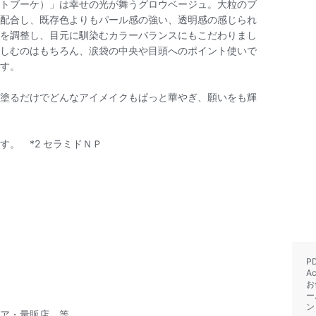
トブーケ）」は幸せの光が舞うグロウベージュ。大粒のブ
配合し、既存色よりもパール感の強い、透明感の感じられ
を調整し、目元に馴染むカラーバランスにもこだわりまし
しむのはもちろん、涙袋の中央や目頭へのポイント使いで
す。
塗るだけでどんなアイメイクもぱっと華やぎ、願いをも輝
す。 *2 セラミドＮＰ
P
A
お
ー
ン
ア・量販店 等