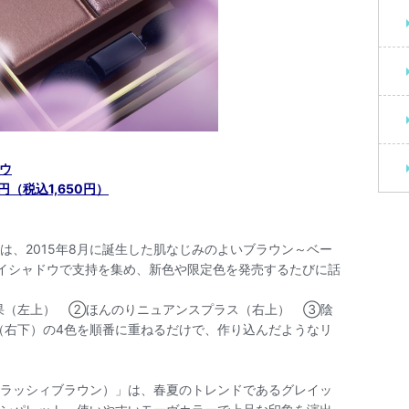
ウ
（税込1,650円）
、2015年8月に誕生した肌なじみのよいブラウン～ベー
イシャドウで支持を集め、新色や限定色を発売するたびに話
果（左上） ②ほんのりニュアンスプラス（右上） ③陰
右下）の4色を順番に重ねるだけで、作り込んだようなリ
ラッシィブラウン）」は、春夏のトレンドであるグレイッ