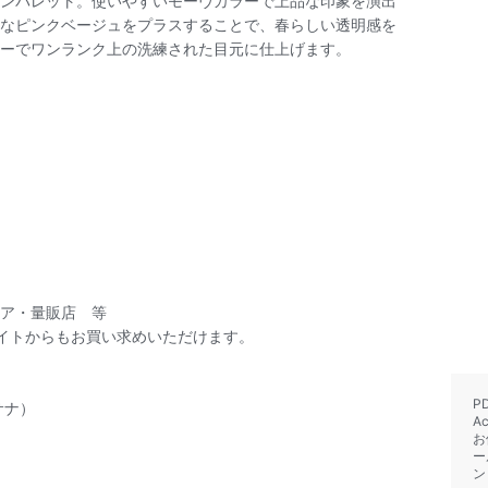
ンパレット。使いやすいモーヴカラーで上品な印象を演出
なピンクベージュをプラスすることで、春らしい透明感を
ーでワンランク上の洗練された目元に仕上げます。
ア・量販店 等
イトからもお買い求めいただけます。
P
（サナ）
A
お
ー
ン