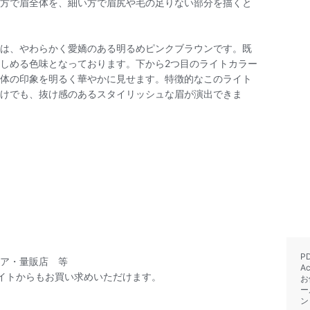
方で眉全体を、細い方で眉尻や毛の足りない部分を描くと
は、やわらかく愛嬌のある明るめピンクブラウンです。既
しめる色味となっております。下から2つ目のライトカラー
体の印象を明るく華やかに見せます。特徴的なこのライト
けでも、抜け感のあるスタイリッシュな眉が演出できま
P
ア・量販店 等
A
イトからもお買い求めいただけます。
お
ー
ン