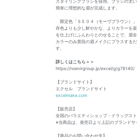
スタイリングブラシを採用。ブラシの太い
簡単に理想的な眉が完成します。
限定色「ＳＥ０４（モーヴブラウン）」
存色よりも少し鮮やかな、よりカラーを楽
を仕上げにふんわりとのせることで、眉全
カラーのみ普段の眉メイクにプラスするだ
す。
詳しくはこちら＞＞
https://noevirgroup.jp/excel/g/g78140/
【ブランドサイト】
エクセル ブランドサイト
excelmake.com
【販売店】
全国のバラエティショップ・ドラッグスト
※当商品は、発売日より上記のブランドサ
【商品のお問い合わせ先】