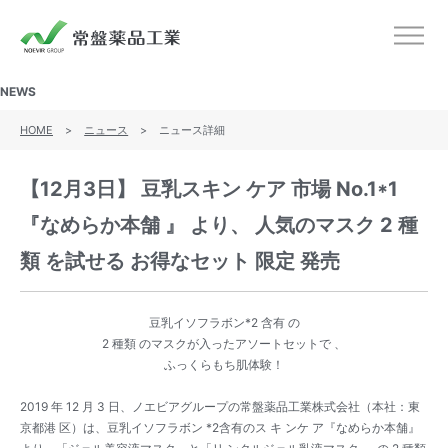
ノエビアグループ 常盤薬品工業
メニ
NEWS
HOME
>
ニュース
>
ニュース詳細
【12月3日】 豆乳スキン ケア 市場 No.1*1
『なめらか本舗 』 より、 人気のマスク 2 種
類 を試せる お得なセット 限定 発売
豆乳イソフラボン*2 含有 の
2 種類 のマスクが入ったアソートセットで 、
ふっくらもち肌体験！
2019 年 12 月 3 日、ノエビアグループの常盤薬品工業株式会社（本社：東
京都港 区）は、豆乳イソフラボン *2含有のス キ ンケ ア『なめらか本舗』