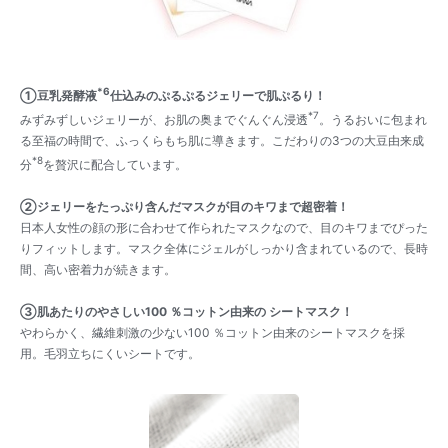
*6
①豆乳発酵液
仕込みのぷるぷるジェリーで肌ぷるり！
*7
みずみずしいジェリーが、お肌の奥までぐんぐん浸透
。うるおいに包まれ
る至福の時間で、ふっくらもち肌に導きます。こだわりの3つの大豆由来成
*8
分
を贅沢に配合しています。
②ジェリーをたっぷり含んだマスクが目のキワまで超密着！
日本人女性の顔の形に合わせて作られたマスクなので、目のキワまでぴった
りフィットします。マスク全体にジェルがしっかり含まれているので、長時
間、高い密着力が続きます。
③肌あたりのやさしい100 ％コットン由来の シートマスク！
やわらかく、繊維刺激の少ない100 ％コットン由来のシートマスクを採
用。毛羽立ちにくいシートです。