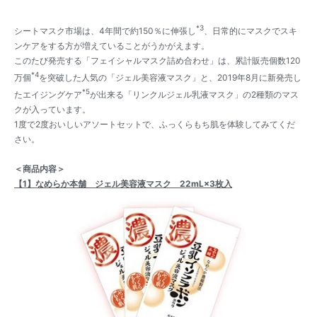
*3
シートマスク市場は、4年間で約150％に伸張し
、日常的にマスクでスキ
ンケアをする方が増えていることがうかがえます。
このたび発売する「フェイシャルマスク詰め合わせ」は、累計販売個数120
*4
万個
を突破した人気の「ジェル美容液マスク」と、2019年8月に新発売し
*5
たエイジングケア
が出来る「リンクルジェル乳液マスク」の2種類のマス
クが入っています。
1度で2度おいしいアソートセットで、ふっくらもち肌を体験してみてくだ
さい。
＜商品内容＞
【1】なめらか本舗 ジェル美容液マスク 22mL×3枚入