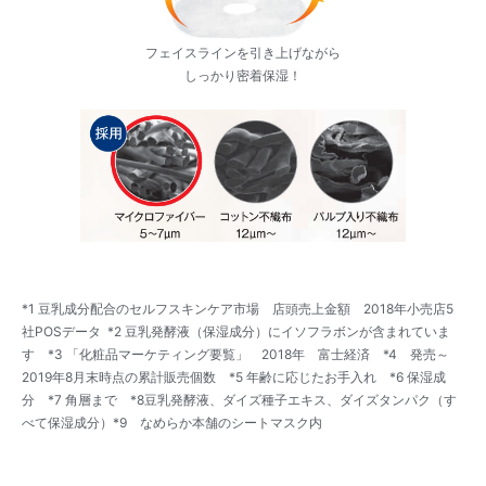
フェイスラインを引き上げながら
しっかり密着保湿！
*1 豆乳成分配合のセルフスキンケア市場 店頭売上金額 2018年小売店5
社POSデータ *2 豆乳発酵液（保湿成分）にイソフラボンが含まれていま
す *3 「化粧品マーケティング要覧」 2018年 富士経済 *4 発売～
2019年8月末時点の累計販売個数 *5 年齢に応じたお手入れ *6 保湿成
分 *7 角層まで *8豆乳発酵液、ダイズ種子エキス、ダイズタンパク（す
べて保湿成分）*9 なめらか本舗のシートマスク内