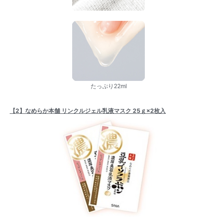
たっぷり22ml
【2】なめらか本舗 リンクルジェル乳液マスク 25ｇ×2枚入