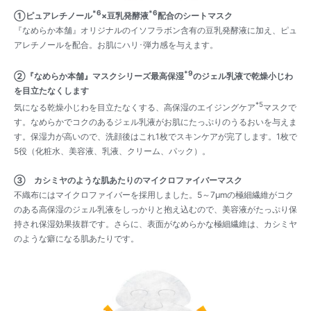
*6
*6
①ピュアレチノール
×豆乳発酵液
配合のシートマスク
『なめらか本舗』オリジナルのイソフラボン含有の豆乳発酵液に加え、ピュ
アレチノールを配合。お肌にハリ･弾力感を与えます。
*9
②『なめらか本舗』マスクシリーズ最高保湿
のジェル乳液で乾燥小じわ
を目立たなくします
*5
気になる乾燥小じわを目立たなくする、高保湿のエイジングケア
マスクで
す。なめらかでコクのあるジェル乳液がお肌にたっぷりのうるおいを与えま
す。保湿力が高いので、洗顔後はこれ1枚でスキンケアが完了します。1枚で
5役（化粧水、美容液、乳液、クリーム、パック）。
③ カシミヤのような肌あたりのマイクロファイバーマスク
不織布にはマイクロファイバーを採用しました。5～7μmの極細繊維がコク
のある高保湿のジェル乳液をしっかりと抱え込むので、美容液がたっぷり保
持され保湿効果抜群です。さらに、表面がなめらかな極細繊維は、カシミヤ
のような癖になる肌あたりです。