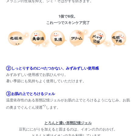
メラニンの生成を抑え、シミ・そばかすを防ぎます。
1
個で6役。
これ一つでスキンケア完了
②しっとりするのにべたつかない、みずみずしい使用感
みずみずしい使用感でお肌ひんやり。
暑い季節にも気持ちよく使用していただけます。
③お肌の上でとろけるジェル
温度依存性のある形態記憶ジェルがお肌の上でとろけるようになじみ、お肌
*7
の奥までぐんぐん浸透
します。
とろんと濃い形態記憶ジェル
豆乳ににがりを加えると固まるのは、イオンの力のおかげ。
とろんと感はイオンの力を利用しています。