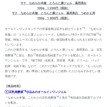
サナ なめらか本舗 とろんと濃ジェル 薬用美白
100g
1,200円（税抜）
サナ なめらか本舗 とろんと濃ジェル 薬用美白 つめかえ用
100g
1,000円（税抜）
*4
オールインワンスキンケアの市場規模は拡大を続けています
。『なめらか
*5
本舗』の「とろんと濃ジェルシリーズ」も発売から1年3ヶ月で150万個
を
突破。時短ニーズに応えながらも、高い保湿効果を感じられると好評をいた
だいています。
このたび発売する「なめらか本舗 とろんと濃ジェル 薬用美白」は、豆乳
*6
*2
発酵液
に加え、美白
有効成分高純度アルブチンを配合した「オールイン
ワンジェル」です。1個で6役（化粧水、美容液、乳液、クリーム、パック
*2
効果、化粧下地）なので、これ1つで美白
スキンケアが完了。“もっちり白
肌”に導きます。暑い季節にも気持ちよくご使用いただけるみずみずしい使
用感です。
【商品特長】
*6
①豆乳発酵液
仕込みのオールインワンジェル
*6
*2
『なめらか本舗』こだわりの豆乳発酵液
と美白
有効成分高純度アルブチ
ンを配合。