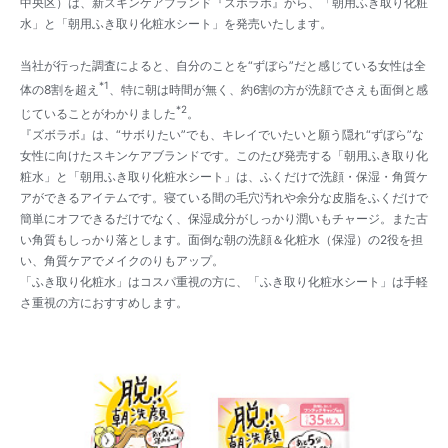
中央区）は、新スキンケアブランド『ズボラボ』から、「朝用ふき取り化粧
水」と「朝用ふき取り化粧水シート」を発売いたします。
当社が行った調査によると、自分のことを“ずぼら”だと感じている女性は全
*1
体の8割を超え
、特に朝は時間が無く、約6割の方が洗顔でさえも面倒と感
*2
じていることがわかりました
。
『ズボラボ』は、“サボりたい”でも、キレイでいたいと願う隠れ“ずぼら”な
女性に向けたスキンケアブランドです。このたび発売する「朝用ふき取り化
粧水」と「朝用ふき取り化粧水シート」は、ふくだけで洗顔・保湿・角質ケ
アができるアイテムです。寝ている間の毛穴汚れや余分な皮脂をふくだけで
簡単にオフできるだけでなく、保湿成分がしっかり潤いもチャージ。また古
い角質もしっかり落とします。面倒な朝の洗顔＆化粧水（保湿）の2役を担
い、角質ケアでメイクのりもアップ。
「ふき取り化粧水」はコスパ重視の方に、「ふき取り化粧水シート」は手軽
さ重視の方におすすめします。