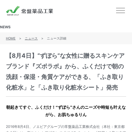
ノエビアグループ 常盤薬品工業
メニ
NEWS
HOME
>
ニュース
>
ニュース詳細
【8月4日】“ずぼら”な女性に贈るスキンケア
ブランド『ズボラボ』から、ふくだけで朝の
洗顔・保湿・角質ケアができる、「ふき取り
化粧水」と「ふき取り化粧水シート」発売
朝起きてすぐ、ふくだけ！“ずぼら”さんのニーズや時短も叶えな
がら、お肌ちゅるりん
2016年8月4日、ノエビアグループの常盤薬品工業株式会社（本社：東京都