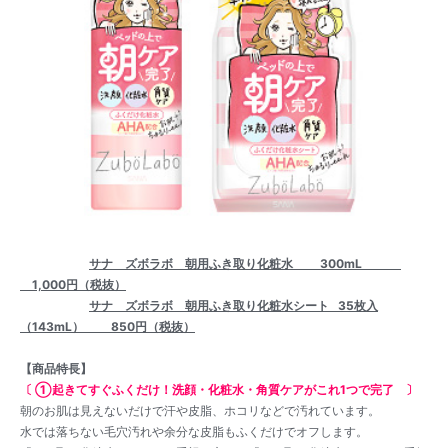
サナ ズボラボ 朝用ふき取り化粧水
300mL
1,000円（税抜）
サナ ズボラボ 朝用ふき取り化粧水シート
35
枚入
（143mL） 850円（税抜）
【商品特長】
〔 ①起きてすぐふくだけ！洗顔・化粧水・角質ケアがこれ1つで完了 〕
朝のお肌は見えないだけで汗や皮脂、ホコリなどで汚れています。
水では落ちない毛穴汚れや余分な皮脂もふくだけでオフします。