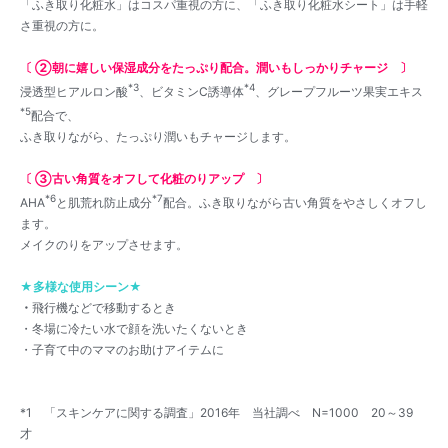
「ふき取り化粧水」はコスパ重視の方に、「ふき取り化粧水シート」は手軽
さ重視の方に。
〔 ②朝に嬉しい保湿成分をたっぷり配合。潤いもしっかりチャージ 〕
*3
*4
浸透型ヒアルロン酸
、ビタミンC誘導体
、グレープフルーツ果実エキス
*5
配合で、
ふき取りながら、たっぷり潤いもチャージします。
〔 ③古い角質をオフして化粧のりアップ 〕
*6
*7
AHA
と肌荒れ防止成分
配合。ふき取りながら古い角質をやさしくオフし
ます。
メイクのりをアップさせます。
★多様な使用シーン★
・
飛行機などで移動するとき
・冬場に冷たい水で顔を洗いたくないとき
・子育て中のママのお助けアイテムに
*1 「スキンケアに関する調査」2016年 当社調べ N=1000 20～39
才