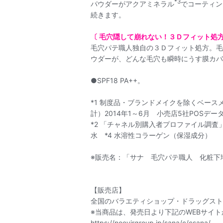
*3
パウダーがアクアミネラル
でコーティン
続きます。
〔 毛穴隠して崩れない！３Ｄフィット処
毛穴パテ職人独自の３Ｄフィット処方。毛
ウダーが、どんな毛穴も瞬時にうす膜カバ
●SPF18 PA++。
*1 制度品・ブランドメイクを除くベース
計）2014年1～6月 小売店5社POSデー
*2 「チャネル別購入者プロファイル調査」
水 *4 水溶性コラーゲン（保湿成分）
※販売名：「サナ 毛穴パテ職人 化粧下
【販売店】
全国のバラエティショップ・ドラッグスト
※当商品は、発売日より下記のWEBサイ
https://noevirgroup.jp/sana/c/csana/