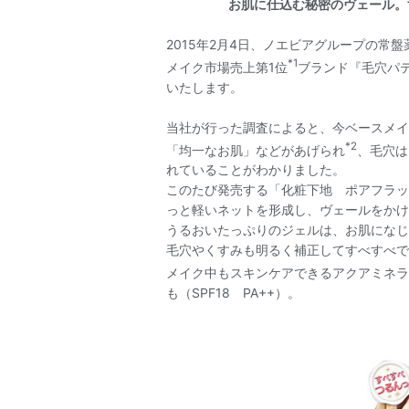
お肌に仕込む秘密のヴェール。
2015年2月4日、ノエビアグループの常
*1
メイク市場売上第1位
ブランド『毛穴パ
いたします。
当社が行った調査によると、今ベースメイ
*2
「均一なお肌」などがあげられ
、毛穴は
れていることがわかりました。
このたび発売する「化粧下地 ポアフラッ
っと軽いネットを形成し、ヴェールをかけ
うるおいたっぷりのジェルは、お肌になじ
毛穴やくすみも明るく補正してすべすべで
メイク中もスキンケアできるアクアミネラ
も（SPF18 PA++）。