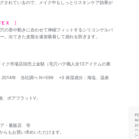
グされているので、メイク中もしっとりスキンケア効果が
方ＥＸ 〕
穴の形や動きに合わせて伸縮フィットするシリコンゲルパ
ー。出てきた皮脂を速攻吸着して崩れを防ぎます。
メイク市場店頭売上金額（毛穴パテ職人全13アイテムの累
タ
2014年 当社調べ N=596 *3 保湿成分：海塩、温泉
地 ポアフラットV」
P
A
ア・量販店 等
お
ー
トからもお買い求めいただけます。
ン