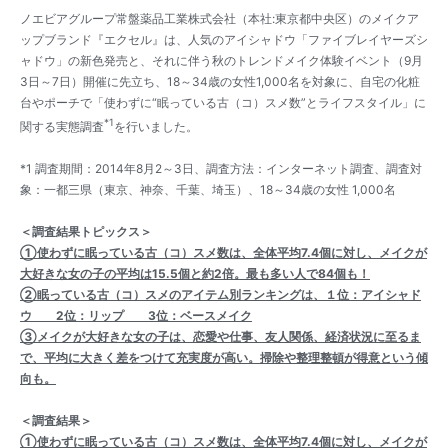
ノエビアグループ常盤薬品工業株式会社（本社:東京都中央区）のメイクア
ップブランド『エクセル』は、人気のアイシャドウ「ファイブレイヤーズシ
ャドウ」の新色発売と、それに伴う秋のトレンドメイク体験イベント（9月
3日～7日）開催に先立ち、18～34歳の女性1,000名を対象に、自宅の化粧
台やポーチで「使わずに“眠っている古（コ）スメ数”とライフスタイル」に
*1
関する実態調査
を行いました。
*1 調査期間：2014年8月2～3日、調査方法：インターネット調査、調査対
象：一都三県（東京、神奈、千葉、埼玉）、18～34歳の女性 1,000名
＜調査結果トピックス＞
①使わずに眠っている古（コ）スメ数は、全体平均7.4個に対し、メイクが
大好きな女の子の平均は15.5個と約2倍。最も多い人で84個も！
②眠っている古（コ）スメのアイテム別ランキングは、１位：アイシャド
ウ 2位：リップ 3位：ベースメイク
③メイクが大好きな女の子は、恋愛や仕事、友人関係、経済状況に至るま
で、平均に大きく差をつけて充実度が高い。掃除や整理整頓が得意という傾
向も。
＜調査結果＞
①使わずに眠っている古（コ）スメ数は、全体平均7.4個に対し、メイクが