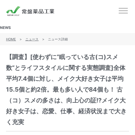
ノエビアグループ 常盤薬品工業
メニ
NEWS
HOME
>
ニュース
>
ニュース詳細
【調査】[使わずに“眠っている古(コ)スメ
数“とライフスタイルに関する実態調査]全体
平均7.4個に対し、メイク大好き女子は平均
15.5個と約2倍。最も多い人で84個も！ 古
（コ）スメの多さは、向上心の証!?メイク大
好き女子は、恋愛、仕事、経済状況まで大き
く充実