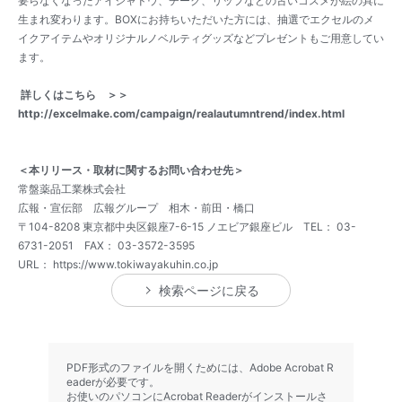
要らなくなったアイシャドウ、チーク、リップなどの古いコスメが絵の具に
生まれ変わります。BOXにお持ちいただいた方には、抽選でエクセルのメ
イクアイテムやオリジナルノベルティグッズなどプレゼントもご用意してい
ます。
詳しくはこちら ＞＞
http://excelmake.com/campaign/realautumntrend/index.html
＜本リリース・取材に関するお問い合わせ先＞
常盤薬品工業株式会社
広報・宣伝部 広報グループ 相木・前田・橋口
〒104-8208 東京都中央区銀座7-6-15 ノエビア銀座ビル TEL： 03-
6731-2051 FAX： 03-3572-3595
URL：
https://www.tokiwayakuhin.co.jp
検索ページに戻る
PDF形式のファイルを開くためには、Adobe Acrobat R
eaderが必要です。
お使いのパソコンにAcrobat Readerがインストールさ