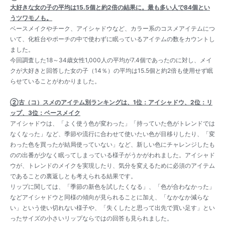
大好きな女の子の平均は15.5個と約2倍の結果に。最も多い人で84個とい
うツワモノも。
ベースメイクやチーク、アイシャドウなど、カラー系のコスメアイテムにつ
いて、化粧台やポーチの中で使わずに眠っているアイテムの数をカウントし
ました。
今回調査した18～34歳女性1,000人の平均が7.4個であったのに対し、メイ
クが大好きと回答した女の子（14％）の平均は15.5個と約2倍も使用せず眠
らせていることがわかりました。
②古（コ）スメのアイテム別ランキングは、1位：アイシャドウ、2位：リ
ップ、3位：ベースメイク
アイシャドウは、「よく使う色が変わった」「持っていた色がトレンドでは
なくなった」など、季節や流行に合わせて使いたい色が目移りしたり、「変
わった色を買ったが結局使っていない」など、新しい色にチャレンジしたも
のの出番が少なく眠ってしまっている様子がうかがわれました。アイシャド
ウが、トレンドのメイクを実現したり、気分を変えるために必須のアイテム
であることの裏返しとも考えられる結果です。
リップに関しては、「季節の新色を試したくなる」、「色が合わなかった」
などアイシャドウと同様の傾向が見られることに加え、「なかなか減らな
い」という使い切れない様子や、「失くしたと思って出先で買い足す」とい
ったサイズの小さいリップならではの回答も見られました。