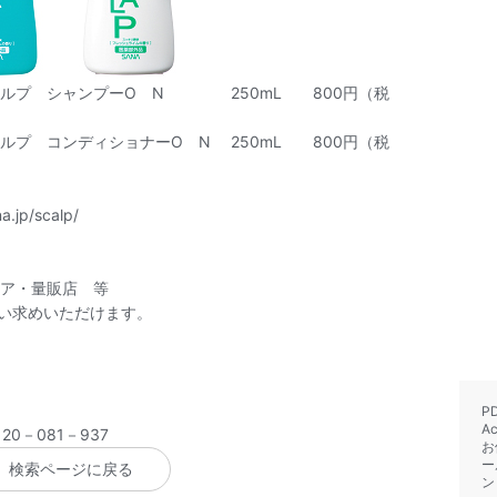
プーO N 250mL 800円（税
ショナーO N 250mL 800円（税
a.jp/scalp/
ア・量販店 等
買い求めいただけます。
P
A
0－081－937
お
ー
検索ページに戻る
ン