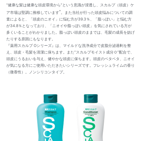
“健康な髪は健康な頭皮環境から”という意識が浸透し、スカルプ（頭皮）ケ
*
ア市場は堅調に推移しています
。また当社が行った頭皮悩みについての調
査によると、「頭皮のニオイ」に悩む方が39.3％、「脂っぽい」と悩む方
が34.8％となっており、「ニオイや脂っぽい頭皮」を気にされている方が
多くいることがわかりました。脂っぽい頭皮のままでは、毛髪の成長を妨げ
たりする原因にもなります。
『薬用スカルプ Oシリーズ』は、マイルドな洗浄成分で皮脂分泌過剰を整
え、頭皮・毛髪を清潔に保ちます。また“スカルプモイスト成分Ｏ”配合で、
頭皮にうるおいを与え、健やかな頭皮に保ちます。頭皮のベタベタ、ニオイ
が気になる方にご使用いただきたいシリーズです。フレッシュライムの香り
（微香性）。ノンシリコンタイプ。