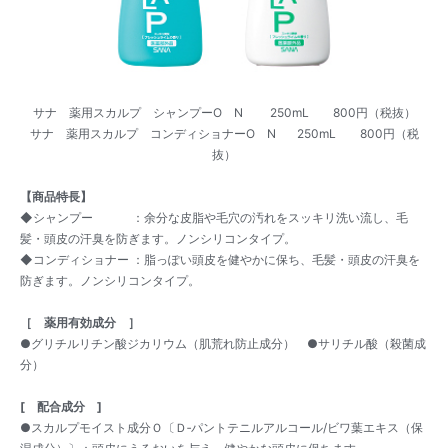
サナ 薬用スカルプ シャンプーO N 250mL 800円（税抜）
サナ 薬用スカルプ コンディショナーO N 250mL 800円（税
抜）
【商品特長】
◆シャンプー ：余分な皮脂や毛穴の汚れをスッキリ洗い流し、毛
髪・頭皮の汗臭を防ぎます。ノンシリコンタイプ。
◆コンディショナー ：脂っぽい頭皮を健やかに保ち、毛髪・頭皮の汗臭を
防ぎます。ノンシリコンタイプ。
［ 薬用有効成分 ］
●グリチルリチン酸ジカリウム（肌荒れ防止成分） ●サリチル酸（殺菌成
分）
[
配合成分
]
●スカルプモイスト成分Ｏ〔Ｄ‐パントテニルアルコール/ビワ葉エキス（保