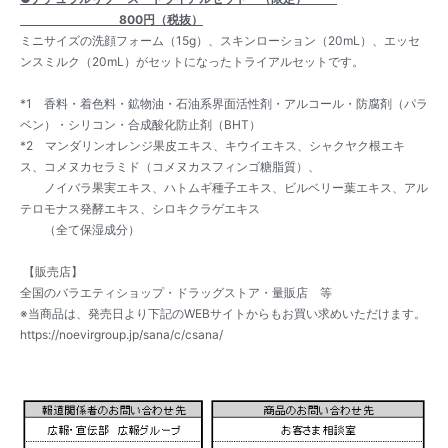
800円（税抜）
ミニサイズの洗顔フォーム（15g）、スキンローション（20mL）、エッセ
ンスミルク（20mL）がセットになったトライアルセットです。
*1 香料・着色料・鉱物油・石油系界面活性剤・アルコール・防腐剤（パラ
ベン）・シリコン・合成酸化防止剤（BHT）
*2 マンダリンオレンジ果皮エキス、キウイエキス、シャクヤク根エキ
ス、コメヌカセラミド（コメヌカスフィンゴ糖脂質）、
ノイバラ果実エキス、ハトムギ種子エキス、ビルベリー葉エキス、アル
テロモナス発酵エキス、シロキクラゲエキス
（全て保湿成分）
【販売店】
全国のバラエティショップ・ドラッグストア・量販店 等
※当商品は、発売日より下記のWEBサイトからもお買い求めいただけます。
https://noevirgroup.jp/sana/c/csana/