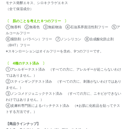
モナス発酵エキス、シロキクラゲエキス
（全て保湿成分）
〔 肌のことを考えた８つのフリー 〕
①無香料 ②無着色 ③無鉱物油 ④石油系界面活性剤フリー ⑤ア
ルコールフリー
⑥腐防剤（パラベン）フリー ⑦ノンシリコン ⑧合成酸化防止剤
（BHT）フリー
※スキンローションはオイルフリーを含め、9つのフリーです。
〔 4種のテスト済み 〕
①アレルギーテスト済み （すべての方に、アレルギーが起こらないわけ
ではありません。）
②スティンギングテスト済み （すべての方に、刺激がないわけではあり
ません。）
③ノンコメドジェニックテスト済み （すべての方に、ニキビができない
わけではありません。）
④皮膚科専門医によるパッチテスト済み （※お肌に化粧品を貼ってテス
トする方法です。）
【商品ラインナップ】