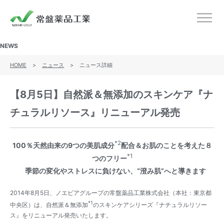
ノエビアグループ 常盤薬品工業
メニ
NEWS
HOME
>
ニュース
>
ニュース詳細
【8月5日】自然派＆無添加のスキンケア『ナ
チュラルリソース』リニューアル発売
*2
100
％天然由来の9つの美肌成分
配合＆お肌のことを考えた８
*1
つのフリー
季節の変化やストレスに負けない、“澄み肌”へと導きます
2014年8月5日、ノエビアグループの常盤薬品工業株式会社（本社：東京都
*1
中央区）は、自然派＆無添加
のスキンケアシリーズ『ナチュラルリソー
ス』をリニューアル発売いたします。