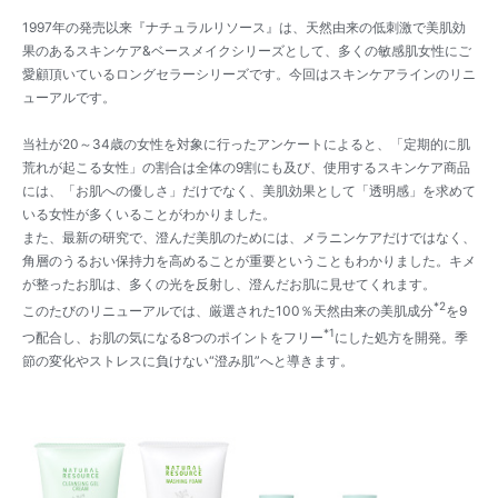
1997年の発売以来『ナチュラルリソース』は、天然由来の低刺激で美肌効
果のあるスキンケア&ベースメイクシリーズとして、多くの敏感肌女性にご
愛顧頂いているロングセラーシリーズです。今回はスキンケアラインのリニ
ューアルです。
当社が20～34歳の女性を対象に行ったアンケートによると、「定期的に肌
荒れが起こる女性」の割合は全体の9割にも及び、使用するスキンケア商品
には、「お肌への優しさ」だけでなく、美肌効果として「透明感」を求めて
いる女性が多くいることがわかりました。
また、最新の研究で、澄んだ美肌のためには、メラニンケアだけではなく、
角層のうるおい保持力を高めることが重要ということもわかりました。キメ
が整ったお肌は、多くの光を反射し、澄んだお肌に見せてくれます。
*2
このたびのリニューアルでは、厳選された100％天然由来の美肌成分
を9
*1
つ配合し、お肌の気になる8つのポイントをフリー
にした処方を開発。季
節の変化やストレスに負けない“澄み肌”へと導きます。