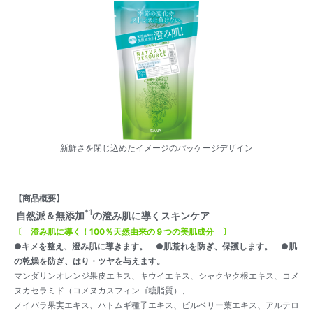
新鮮さを閉じ込めたイメージのパッケージデザイン
【商品概要】
*1
自然派＆無添加
の澄み肌に導くスキンケア
〔 澄み肌に導く！100％天然由来の９つの美肌成分 〕
●キメを整え、澄み肌に導きます。 ●肌荒れを防ぎ、保護します。 ●肌
の乾燥を防ぎ、はり・ツヤを与えます。
マンダリンオレンジ果皮エキス、キウイエキス、シャクヤク根エキス、コメ
ヌカセラミド（コメヌカスフィンゴ糖脂質）、
ノイバラ果実エキス、ハトムギ種子エキス、ビルベリー葉エキス、アルテロ