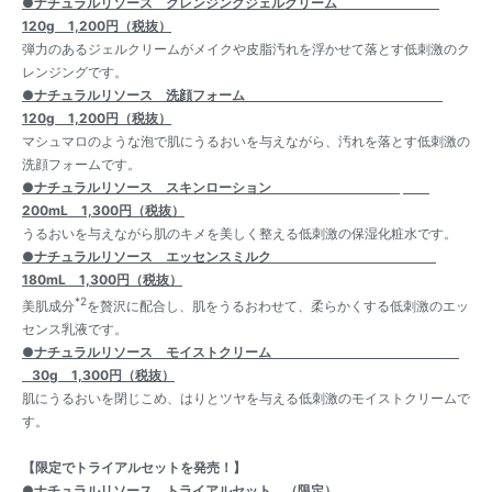
●ナチュラルリソース クレンジングジェルクリーム
120g
1,200円（税抜）
弾力のあるジェルクリームがメイクや皮脂汚れを浮かせて落とす低刺激のク
レンジングです。
●ナチュラルリソース 洗顔フォーム
120g
1,200円（税抜）
マシュマロのような泡で肌にうるおいを与えながら、汚れを落とす低刺激の
洗顔フォームです。
●ナチュラルリソース スキンローション
200mL 1,300円（税抜）
うるおいを与えながら肌のキメを美しく整える低刺激の保湿化粧水です。
●ナチュラルリソース エッセンスミルク
180mL 1,300円（税抜）
*2
美肌成分
を贅沢に配合し、肌をうるおわせて、柔らかくする低刺激のエッ
センス乳液です。
●ナチュラルリソース モイストクリーム
30g
1,300円（税抜）
肌にうるおいを閉じこめ、はりとツヤを与える低刺激のモイストクリームで
す。
【限定でトライアルセットを発売！】
●ナチュラルリソース トライアルセット （限定）