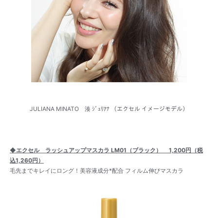
JULIANA MINATO 湊 ｼﾞｭﾘｱﾅ （エクセル イメージモデル）
◆エクセル ラッシュアップマスカラ LM01（ブラック） 1,200円（税
込1,260円）
毛先までキレイにロング！美容液成分*配合 フィルム伸びマスカラ