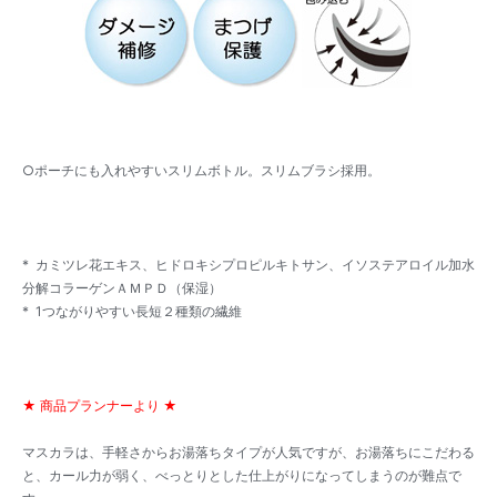
○ポーチにも入れやすいスリムボトル。スリムブラシ採用。
* カミツレ花エキス、ヒドロキシプロピルキトサン、イソステアロイル加水
分解コラーゲンＡＭＰＤ（保湿）
* 1つながりやすい長短２種類の繊維
★ 商品プランナーより ★
マスカラは、手軽さからお湯落ちタイプが人気ですが、お湯落ちにこだわる
と、カール力が弱く、べっとりとした仕上がりになってしまうのが難点で